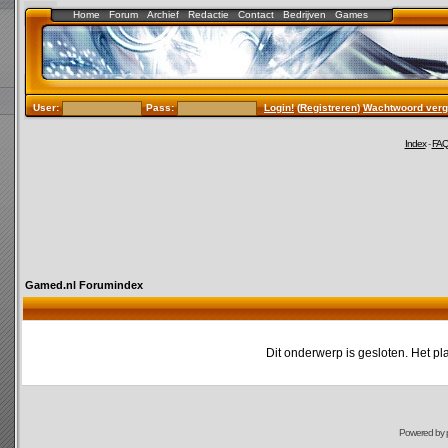
Home
Forum
Archief
Redactie
Contact
Bedrijven
Games
User:
Pass:
Login!
(
Registreren
)
Wachtwoord verg
Index
-
FA
Gamed.nl Forumindex
Dit onderwerp is gesloten. Het pl
Powered by