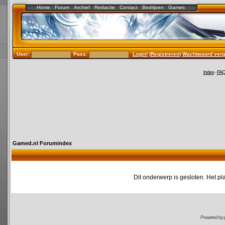
Home
Forum
Archief
Redactie
Contact
Bedrijven
Games
User:
Pass:
Login!
(
Registreren
)
Wachtwoord verg
Index
-
FA
Gamed.nl Forumindex
Dit onderwerp is gesloten. Het pl
Powered by