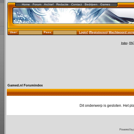
Home
Forum
Archief
Redactie
Contact
Bedrijven
Games
User:
Pass:
Login!
(
Registreren
)
Wachtwoord verg
Index
-
FA
Gamed.nl Forumindex
Dit onderwerp is gesloten. Het pl
Powered by