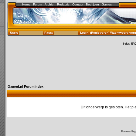
Home
Forum
Archief
Redactie
Contact
Bedrijven
Games
User:
Pass:
Login!
(
Registreren
)
Wachtwoord verg
Index
-
FA
Gamed.nl Forumindex
Dit onderwerp is gesloten. Het pl
Powered by