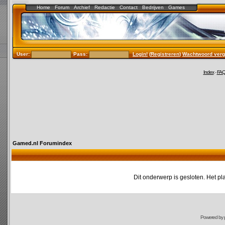
Home
Forum
Archief
Redactie
Contact
Bedrijven
Games
User:
Pass:
Login!
(
Registreren
)
Wachtwoord verg
Index
-
FA
Gamed.nl Forumindex
Dit onderwerp is gesloten. Het pl
Powered by