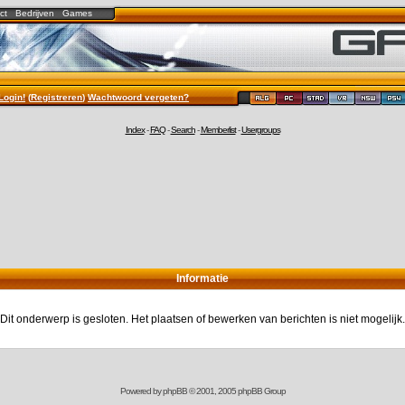
ct
Bedrijven
Games
Login!
(
Registreren
)
Wachtwoord vergeten?
Index
-
FAQ
-
Search
-
Memberlist
-
Usergroups
Informatie
Dit onderwerp is gesloten. Het plaatsen of bewerken van berichten is niet mogelijk.
Powered by
phpBB
© 2001, 2005 phpBB Group