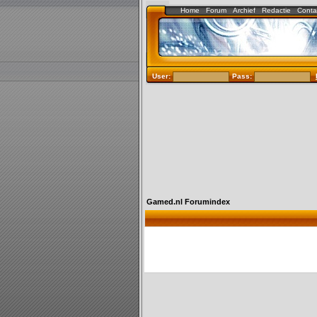
Home
Forum
Archief
Redactie
Conta
User:
Pass:
Gamed.nl Forumindex