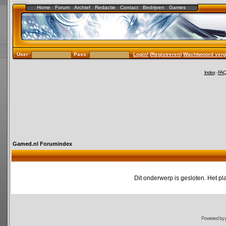
Home
Forum
Archief
Redactie
Contact
Bedrijven
Games
User:
Pass:
Login!
(
Registreren
)
Wachtwoord verg
Index
-
FA
Gamed.nl Forumindex
Dit onderwerp is gesloten. Het pl
Powered by