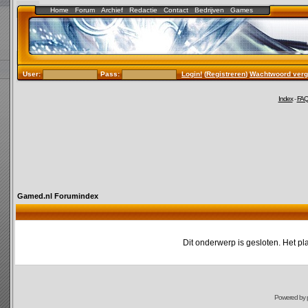
Home
Forum
Archief
Redactie
Contact
Bedrijven
Games
User:
Pass:
Login!
(
Registreren
)
Wachtwoord verg
Index
-
FA
Gamed.nl Forumindex
Dit onderwerp is gesloten. Het pl
Powered by