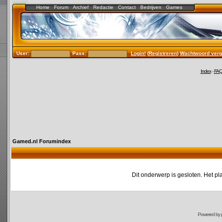
Home
Forum
Archief
Redactie
Contact
Bedrijven
Games
User:
Pass:
Login!
(
Registreren
)
Wachtwoord verg
Index
-
FA
Gamed.nl Forumindex
Dit onderwerp is gesloten. Het pl
Powered by