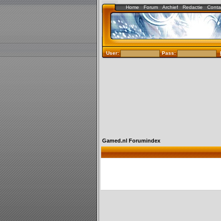
Home
Forum
Archief
Redactie
Conta
User:
Pass:
Gamed.nl Forumindex