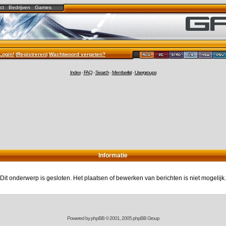
ct
Bedrijven
Games
Login!
(
Registreren
)
Wachtwoord vergeten?
Index
-
FAQ
-
Search
-
Memberlist
-
Usergroups
Informatie
Dit onderwerp is gesloten. Het plaatsen of bewerken van berichten is niet mogelijk.
Powered by
phpBB
© 2001, 2005 phpBB Group