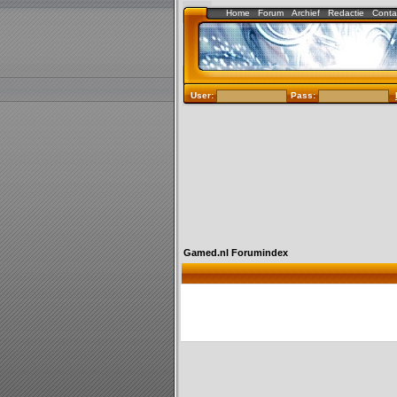
Home
Forum
Archief
Redactie
Conta
User:
Pass:
Gamed.nl Forumindex