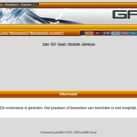
ct
Bedrijven
Games
Login!
(
Registreren
)
Wachtwoord vergeten?
Index
-
FAQ
-
Search
-
Memberlist
-
Usergroups
Informatie
Dit onderwerp is gesloten. Het plaatsen of bewerken van berichten is niet mogelijk.
Powered by
phpBB
© 2001, 2005 phpBB Group