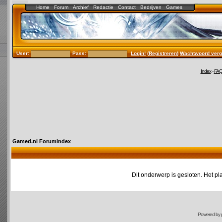
Home
Forum
Archief
Redactie
Contact
Bedrijven
Games
User:
Pass:
Login!
(
Registreren
)
Wachtwoord verg
Index
-
FA
Gamed.nl Forumindex
Dit onderwerp is gesloten. Het pl
Powered by