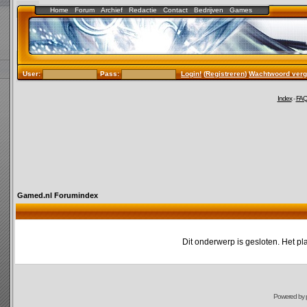
Home
Forum
Archief
Redactie
Contact
Bedrijven
Games
User:
Pass:
Login!
(
Registreren
)
Wachtwoord verg
Index
-
FA
Gamed.nl Forumindex
Dit onderwerp is gesloten. Het pl
Powered by