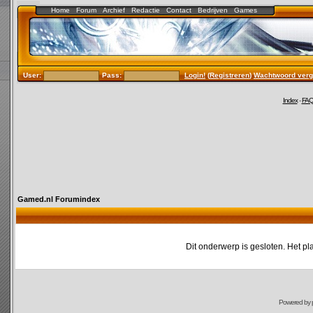
Home
Forum
Archief
Redactie
Contact
Bedrijven
Games
User:
Pass:
Login!
(
Registreren
)
Wachtwoord verg
Index
-
FA
Gamed.nl Forumindex
Dit onderwerp is gesloten. Het pl
Powered by