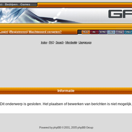
ct
Bedrijven
Games
Login!
(
Registreren
)
Wachtwoord vergeten?
Index
-
FAQ
-
Search
-
Memberlist
-
Usergroups
Informatie
Dit onderwerp is gesloten. Het plaatsen of bewerken van berichten is niet mogelijk.
Powered by
phpBB
© 2001, 2005 phpBB Group