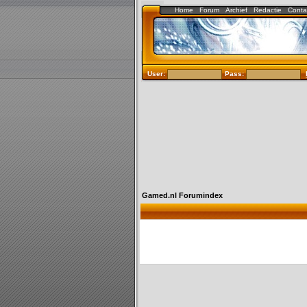
Home
Forum
Archief
Redactie
Conta
User:
Pass:
Gamed.nl Forumindex