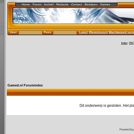
Home
Forum
Archief
Redactie
Contact
Bedrijven
Games
User:
Pass:
Login!
(
Registreren
)
Wachtwoord verg
Index
-
FA
Gamed.nl Forumindex
Dit onderwerp is gesloten. Het pl
Powered by