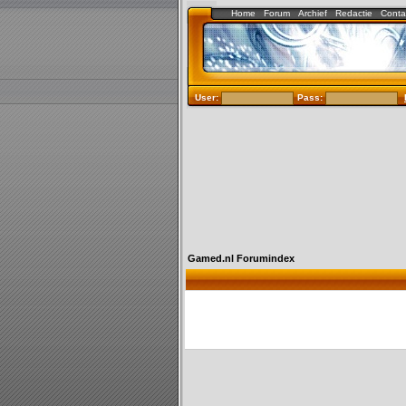
Home
Forum
Archief
Redactie
Conta
User:
Pass:
Gamed.nl Forumindex