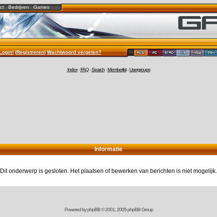
ct
Bedrijven
Games
Login!
(
Registreren
)
Wachtwoord vergeten?
Index
-
FAQ
-
Search
-
Memberlist
-
Usergroups
Informatie
Dit onderwerp is gesloten. Het plaatsen of bewerken van berichten is niet mogelijk.
Powered by
phpBB
© 2001, 2005 phpBB Group