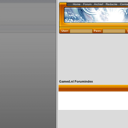
Home
Forum
Archief
Redactie
Conta
User:
Pass:
Gamed.nl Forumindex