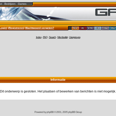
ct
Bedrijven
Games
Login!
(
Registreren
)
Wachtwoord vergeten?
Index
-
FAQ
-
Search
-
Memberlist
-
Usergroups
Informatie
Dit onderwerp is gesloten. Het plaatsen of bewerken van berichten is niet mogelijk.
Powered by
phpBB
© 2001, 2005 phpBB Group