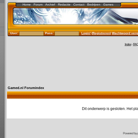
Home
Forum
Archief
Redactie
Contact
Bedrijven
Games
User:
Pass:
Login!
(
Registreren
)
Wachtwoord verg
Index
-
FA
Gamed.nl Forumindex
Dit onderwerp is gesloten. Het pl
Powered by