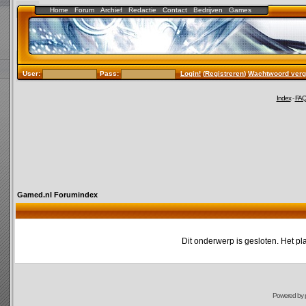
Home
Forum
Archief
Redactie
Contact
Bedrijven
Games
User:
Pass:
Login!
(
Registreren
)
Wachtwoord verg
Index
-
FA
Gamed.nl Forumindex
Dit onderwerp is gesloten. Het pl
Powered by