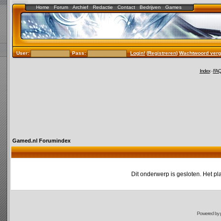
Home
Forum
Archief
Redactie
Contact
Bedrijven
Games
User:
Pass:
Login!
(
Registreren
)
Wachtwoord verg
Index
-
FA
Gamed.nl Forumindex
Dit onderwerp is gesloten. Het pl
Powered by