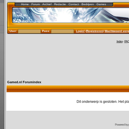
Home
Forum
Archief
Redactie
Contact
Bedrijven
Games
User:
Pass:
Login!
(
Registreren
)
Wachtwoord verg
Index
-
FA
Gamed.nl Forumindex
Dit onderwerp is gesloten. Het pl
Powered by