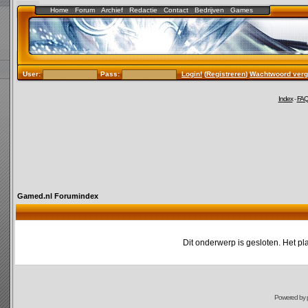
Home
Forum
Archief
Redactie
Contact
Bedrijven
Games
User:
Pass:
Login!
(
Registreren
)
Wachtwoord verg
Index
-
FA
Gamed.nl Forumindex
Dit onderwerp is gesloten. Het pl
Powered by