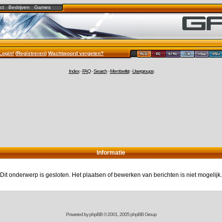
ct
Bedrijven
Games
Login!
(
Registreren
)
Wachtwoord vergeten?
Index
-
FAQ
-
Search
-
Memberlist
-
Usergroups
Informatie
Dit onderwerp is gesloten. Het plaatsen of bewerken van berichten is niet mogelijk.
Powered by
phpBB
© 2001, 2005 phpBB Group