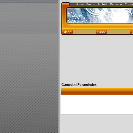
Home
Forum
Archief
Redactie
Conta
User:
Pass:
Gamed.nl Forumindex