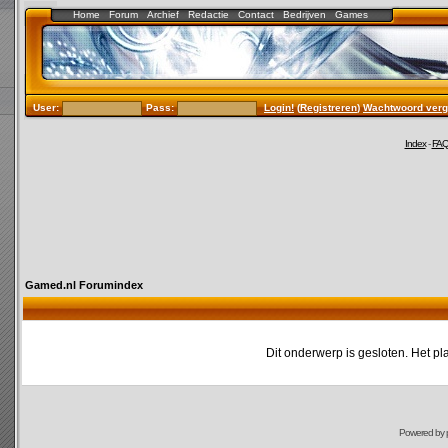
Home
Forum
Archief
Redactie
Contact
Bedrijven
Games
User:
Pass:
Login!
(
Registreren
)
Wachtwoord verg
Index
-
FA
Gamed.nl Forumindex
Dit onderwerp is gesloten. Het pl
Powered by