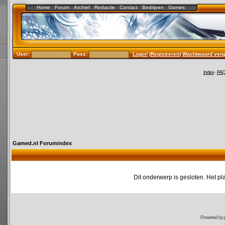
Home
Forum
Archief
Redactie
Contact
Bedrijven
Games
User:
Pass:
Login!
(
Registreren
)
Wachtwoord verg
Index
-
FA
Gamed.nl Forumindex
Dit onderwerp is gesloten. Het pl
Powered by