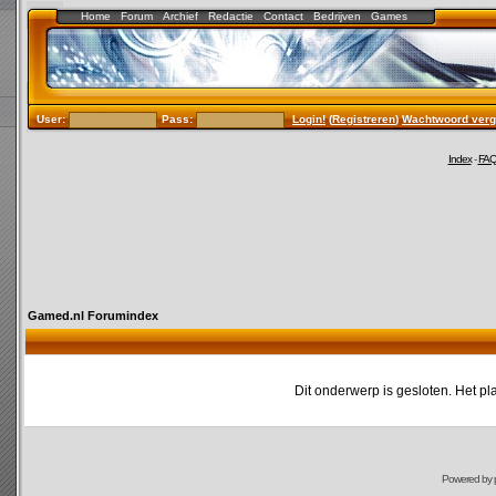
Home
Forum
Archief
Redactie
Contact
Bedrijven
Games
User:
Pass:
Login!
(
Registreren
)
Wachtwoord verg
Index
-
FA
Gamed.nl Forumindex
Dit onderwerp is gesloten. Het pl
Powered by