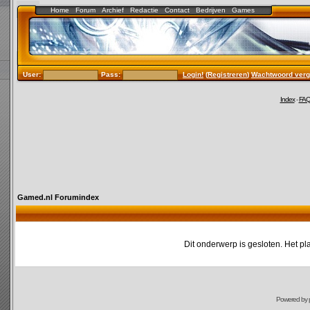
Home
Forum
Archief
Redactie
Contact
Bedrijven
Games
User:
Pass:
Login!
(
Registreren
)
Wachtwoord verg
Index
-
FA
Gamed.nl Forumindex
Dit onderwerp is gesloten. Het pl
Powered by