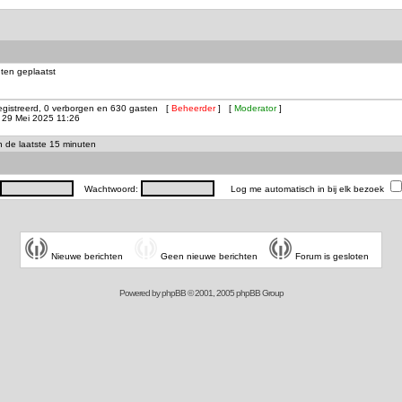
ten geplaatst
registreerd, 0 verborgen en 630 gasten [
Beheerder
] [
Moderator
]
29 Mei 2025 11:26
in de laatste 15 minuten
Wachtwoord:
Log me automatisch in bij elk bezoek
Nieuwe berichten
Geen nieuwe berichten
Forum is gesloten
Powered by
phpBB
© 2001, 2005 phpBB Group