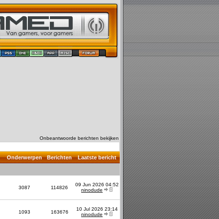
Onbeantwoorde berichten bekijken
Onderwerpen
Berichten
Laatste bericht
09 Jun 2026 04:52
3087
114826
ninodude
10 Jul 2026 23:14
1093
163676
ninodude