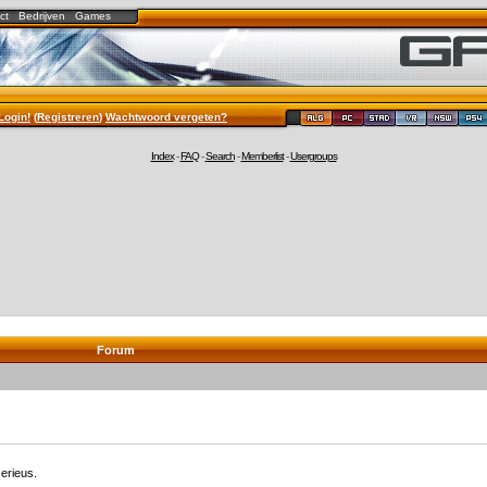
ct
Bedrijven
Games
Login!
(
Registreren
)
Wachtwoord vergeten?
Index
-
FAQ
-
Search
-
Memberlist
-
Usergroups
Forum
erieus.