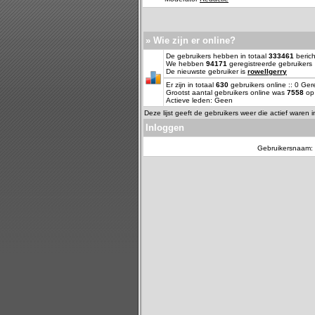
» Wie zijn er online?
De gebruikers hebben in totaal
333461
berich
We hebben
94171
geregistreerde gebruikers
De nieuwste gebruiker is
rowellgerry
Er zijn in totaal
630
gebruikers online :: 0 Ge
Grootst aantal gebruikers online was
7558
op 
Actieve leden: Geen
Deze lijst geeft de gebruikers weer die actief waren 
Inloggen
Gebruikersnaam: