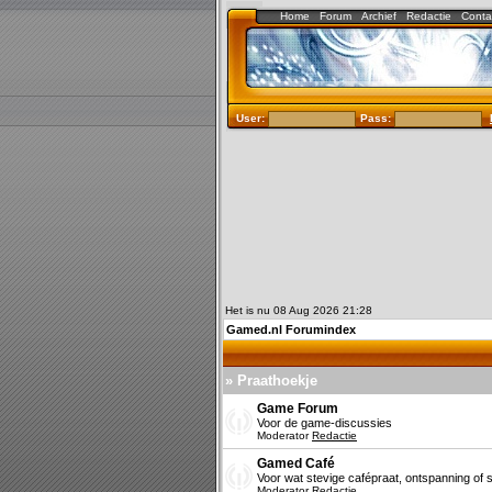
Home
Forum
Archief
Redactie
Conta
User:
Pass:
Het is nu 08 Aug 2026 21:28
Gamed.nl Forumindex
» Praathoekje
Game Forum
Voor de game-discussies
Moderator
Redactie
Gamed Café
Voor wat stevige cafépraat, ontspanning of s
Moderator
Redactie