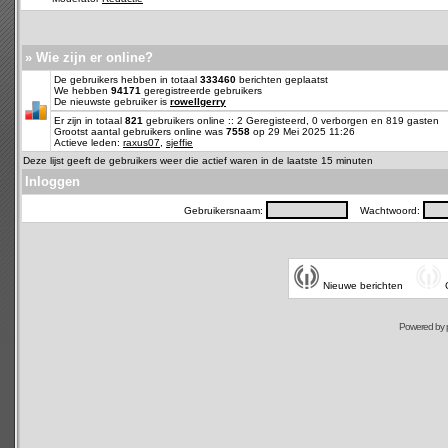
» Wie zijn er online?
De gebruikers hebben in totaal
333460
berichten geplaatst
We hebben
94171
geregistreerde gebruikers
De nieuwste gebruiker is
rowellgerry
Er zijn in totaal
821
gebruikers online :: 2 Geregisteerd, 0 verborgen en 819 gasten
Grootst aantal gebruikers online was
7558
op 29 Mei 2025 11:26
Actieve leden:
raxus07
,
sjeffie
Deze lijst geeft de gebruikers weer die actief waren in de laatste 15 minuten
Inloggen
Gebruikersnaam:
Wachtwoord:
Nieuwe berichten
Powered by