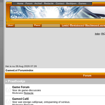
Home
Forum
Archief
Redactie
Contact
Bedrijven
Games
User:
Pass:
Login!
(
Registreren
)
Wachtwoord verg
Index
-
FA
Het is nu 06 Aug 2026 07:26
Gamed.nl Forumindex
Forum
» Praathoekje
Game Forum
Voor de game-discussies
Moderator
Redactie
Gamed Café
Voor wat stevige cafépraat, ontspanning of serieus.
Moderator
Redactie