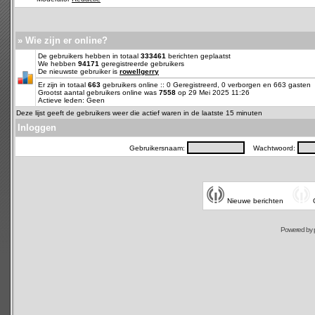
» Wie zijn er online?
De gebruikers hebben in totaal
333461
berichten geplaatst
We hebben
94171
geregistreerde gebruikers
De nieuwste gebruiker is
rowellgerry
Er zijn in totaal
663
gebruikers online :: 0 Geregistreerd, 0 verborgen en 663 gasten
Grootst aantal gebruikers online was
7558
op 29 Mei 2025 11:26
Actieve leden: Geen
Deze lijst geeft de gebruikers weer die actief waren in de laatste 15 minuten
Inloggen
Gebruikersnaam:
Wachtwoord:
Nieuwe berichten
Powered by