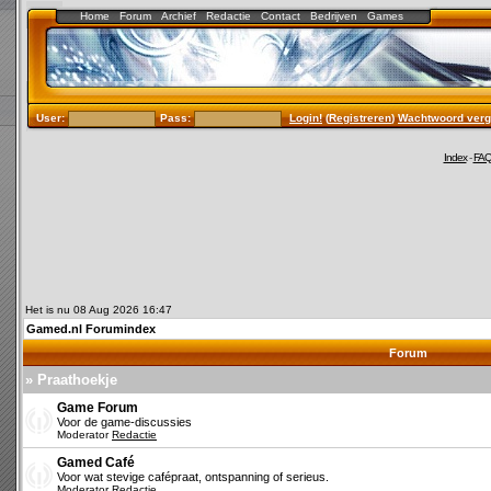
Home
Forum
Archief
Redactie
Contact
Bedrijven
Games
User:
Pass:
Login!
(
Registreren
)
Wachtwoord verg
Index
-
FA
Het is nu 08 Aug 2026 16:47
Gamed.nl Forumindex
Forum
» Praathoekje
Game Forum
Voor de game-discussies
Moderator
Redactie
Gamed Café
Voor wat stevige cafépraat, ontspanning of serieus.
Moderator
Redactie