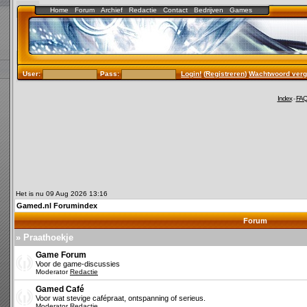
Home
Forum
Archief
Redactie
Contact
Bedrijven
Games
User:
Pass:
Login!
(
Registreren
)
Wachtwoord verg
Index
-
FA
Het is nu 09 Aug 2026 13:16
Gamed.nl Forumindex
Forum
» Praathoekje
Game Forum
Voor de game-discussies
Moderator
Redactie
Gamed Café
Voor wat stevige cafépraat, ontspanning of serieus.
Moderator
Redactie