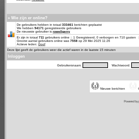
» Wie zijn er online?
De gebruikers hebben in totaal
333461
berichten geplaatst
We hebben
94171
geregistreerde gebruikers
De nieuwste gebruiker is
rowellgerry
Er zijn in totaal
711
gebruikers online :: 1 Geregisteerd, 0 verborgen en 710 gasten
Grootst aantal gebruikers online was
7558
op 29 Mei 2025 11:26
Actieve leden:
Goof
Deze lijst geeft de gebruikers weer die actief waren in de laatste 15 minuten
Inloggen
Gebruikersnaam:
Wachtwoord:
Nieuwe berichten
Powered by