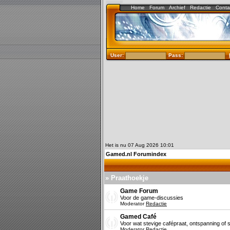
Home
Forum
Archief
Redactie
Conta
User:
Pass:
Het is nu 07 Aug 2026 10:01
Gamed.nl Forumindex
» Praathoekje
Game Forum
Voor de game-discussies
Moderator
Redactie
Gamed Café
Voor wat stevige cafépraat, ontspanning of s
Moderator
Redactie