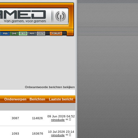
Onbeantwoorde berichten bekijken
Onderwerpen
Berichten
Laatste bericht
09 Jun 2026 04:52
3087
114826
ninodude
10 Jul 2026 23:14
1093
163676
ninodude