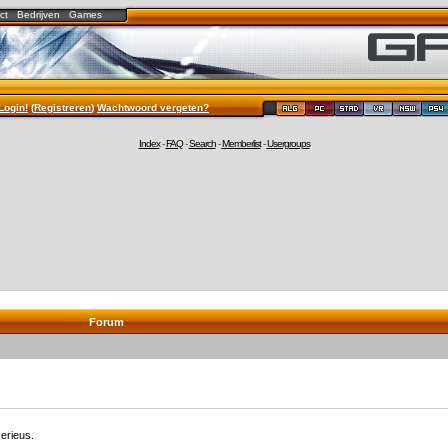
ct
Bedrijven
Games
Login!
(
Registreren
)
Wachtwoord vergeten?
Index
-
FAQ
-
Search
-
Memberlist
-
Usergroups
Forum
erieus.