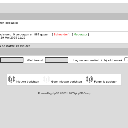
ten geplaatst
registeerd, 0 verborgen en 887 gasten [
Beheerder
] [
Moderator
]
29 Mei 2025 11:26
in de laatste 15 minuten
Wachtwoord:
Log me automatisch in bij elk bezoek
Nieuwe berichten
Geen nieuwe berichten
Forum is gesloten
Powered by
phpBB
© 2001, 2005 phpBB Group