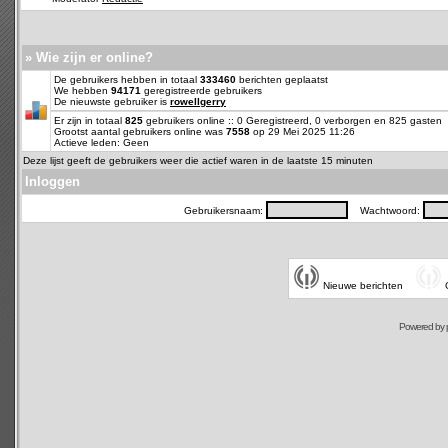
» Wie zijn er online?
De gebruikers hebben in totaal
333460
berichten geplaatst
We hebben
94171
geregistreerde gebruikers
De nieuwste gebruiker is
rowellgerry
Er zijn in totaal
825
gebruikers online :: 0 Geregistreerd, 0 verborgen en 825 gasten
Grootst aantal gebruikers online was
7558
op 29 Mei 2025 11:26
Actieve leden: Geen
Deze lijst geeft de gebruikers weer die actief waren in de laatste 15 minuten
Inloggen
Gebruikersnaam:
Wachtwoord:
Nieuwe berichten
Powered by