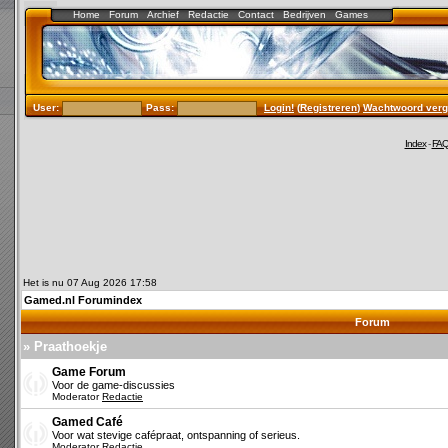
Home
Forum
Archief
Redactie
Contact
Bedrijven
Games
User:
Pass:
Login!
(
Registreren
)
Wachtwoord verg
Index
-
FA
Het is nu 07 Aug 2026 17:58
Gamed.nl Forumindex
Forum
» Praathoekje
Game Forum
Voor de game-discussies
Moderator
Redactie
Gamed Café
Voor wat stevige cafépraat, ontspanning of serieus.
Moderator
Redactie