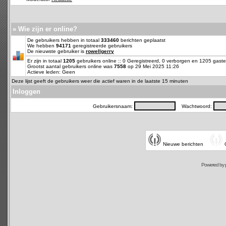
» Wie zijn er online?
De gebruikers hebben in totaal
333460
berichten geplaatst
We hebben
94171
geregistreerde gebruikers
De nieuwste gebruiker is
rowellgerry
Er zijn in totaal
1205
gebruikers online :: 0 Geregistreerd, 0 verborgen en 1205 gas
Grootst aantal gebruikers online was
7558
op 29 Mei 2025 11:26
Actieve leden: Geen
Deze lijst geeft de gebruikers weer die actief waren in de laatste 15 minuten
Inloggen
Gebruikersnaam:
Wachtwoord:
Nieuwe berichten
Powered by