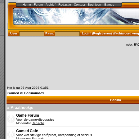
Home
Forum
Archief
Redactie
Contact
Bedrijven
Games
User:
Pass:
Login!
(
Registreren
)
Wachtwoord verg
Index
-
FA
Het is nu 06 Aug 2026 01:51
Gamed.nl Forumindex
Forum
» Praathoekje
Game Forum
Voor de game-discussies
Moderator
Redactie
Gamed Café
Voor wat stevige cafépraat, ontspanning of serieus.
Moderator
Redactie