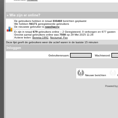
» Wie zijn er online?
De gebruikers hebben in totaal
333460
berichten geplaatst
We hebben
94171
geregistreerde gebruikers
De nieuwste gebruiker is
rowellgerry
Er zijn in totaal
679
gebruikers online :: 2 Geregisteerd, 0 verborgen en 677 gasten
Grootst aantal gebruikers online was
7558
op 29 Mei 2025 11:26
Actieve leden:
Beretta-1992
,
Nocturnal_Fox
Deze lijst geeft de gebruikers weer die actief waren in de laatste 15 minuten
Inloggen
Gebruikersnaam:
Wachtwoord:
Nieuwe berichten
Powered by