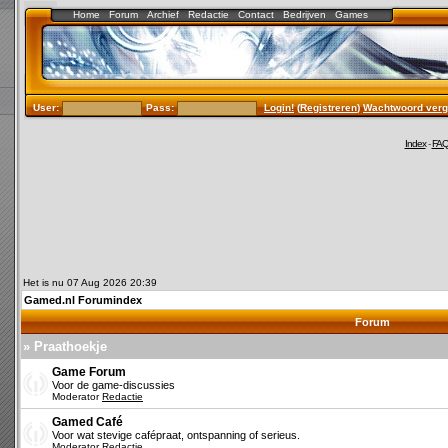
Home
Forum
Archief
Redactie
Contact
Bedrijven
Games
User:
Pass:
Login!
(
Registreren
)
Wachtwoord verg
Index
-
FA
Het is nu 07 Aug 2026 20:39
Gamed.nl Forumindex
Forum
» Praathoekje
Game Forum
Voor de game-discussies
Moderator
Redactie
Gamed Café
Voor wat stevige cafépraat, ontspanning of serieus.
Moderator
Redactie