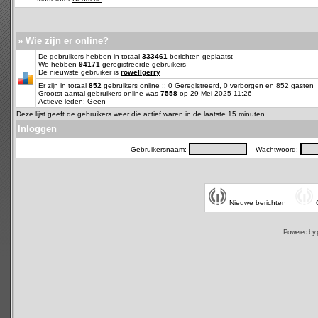
» Wie zijn er online?
De gebruikers hebben in totaal
333461
berichten geplaatst
We hebben
94171
geregistreerde gebruikers
De nieuwste gebruiker is
rowellgerry
Er zijn in totaal
852
gebruikers online :: 0 Geregistreerd, 0 verborgen en 852 gasten
Grootst aantal gebruikers online was
7558
op 29 Mei 2025 11:26
Actieve leden: Geen
Deze lijst geeft de gebruikers weer die actief waren in de laatste 15 minuten
Inloggen
Gebruikersnaam:
Wachtwoord:
Nieuwe berichten
Powered by