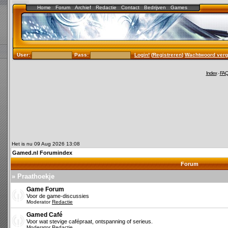
Home
Forum
Archief
Redactie
Contact
Bedrijven
Games
User:
Pass:
Login!
(
Registreren
)
Wachtwoord verg
Index
-
FA
Het is nu 09 Aug 2026 13:08
Gamed.nl Forumindex
Forum
» Praathoekje
Game Forum
Voor de game-discussies
Moderator
Redactie
Gamed Café
Voor wat stevige cafépraat, ontspanning of serieus.
Moderator
Redactie