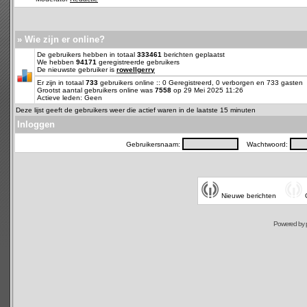
» Wie zijn er online?
De gebruikers hebben in totaal
333461
berichten geplaatst
We hebben
94171
geregistreerde gebruikers
De nieuwste gebruiker is
rowellgerry
Er zijn in totaal
733
gebruikers online :: 0 Geregistreerd, 0 verborgen en 733 gasten
Grootst aantal gebruikers online was
7558
op 29 Mei 2025 11:26
Actieve leden: Geen
Deze lijst geeft de gebruikers weer die actief waren in de laatste 15 minuten
Inloggen
Gebruikersnaam:
Wachtwoord:
Nieuwe berichten
Powered by