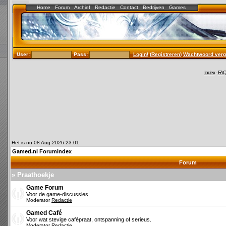
Home
Forum
Archief
Redactie
Contact
Bedrijven
Games
User:
Pass:
Login!
(
Registreren
)
Wachtwoord verg
Index
-
FA
Het is nu 08 Aug 2026 23:01
Gamed.nl Forumindex
Forum
» Praathoekje
Game Forum
Voor de game-discussies
Moderator
Redactie
Gamed Café
Voor wat stevige cafépraat, ontspanning of serieus.
Moderator
Redactie