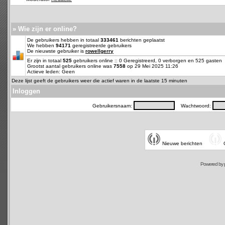
» Wie zijn er online?
De gebruikers hebben in totaal
333461
berichten geplaatst
We hebben
94171
geregistreerde gebruikers
De nieuwste gebruiker is
rowellgerry
Er zijn in totaal
525
gebruikers online :: 0 Geregistreerd, 0 verborgen en 525 gasten
Grootst aantal gebruikers online was
7558
op 29 Mei 2025 11:26
Actieve leden: Geen
Deze lijst geeft de gebruikers weer die actief waren in de laatste 15 minuten
Inloggen
Gebruikersnaam:
Wachtwoord:
Nieuwe berichten
Powered by