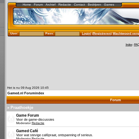
Home
Forum
Archief
Redactie
Contact
Bedrijven
Games
User:
Pass:
Login!
(
Registreren
)
Wachtwoord verg
Index
-
FA
Het is nu 09 Aug 2026 10:45
Gamed.nl Forumindex
Forum
» Praathoekje
Game Forum
Voor de game-discussies
Moderator
Redactie
Gamed Café
Voor wat stevige cafépraat, ontspanning of serieus.
Moderator
Redactie