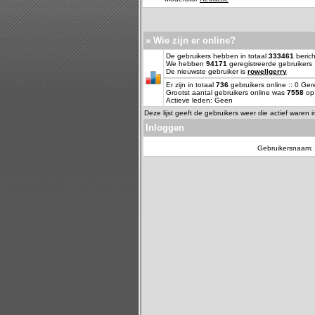
» Wie zijn er online?
De gebruikers hebben in totaal
333461
berich
We hebben
94171
geregistreerde gebruikers
De nieuwste gebruiker is
rowellgerry
Er zijn in totaal
736
gebruikers online :: 0 Ge
Grootst aantal gebruikers online was
7558
op 
Actieve leden: Geen
Deze lijst geeft de gebruikers weer die actief waren 
Inloggen
Gebruikersnaam: