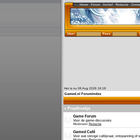
Home
Forum
Archief
Redactie
Conta
User:
Pass:
Het is nu 06 Aug 2026 19:18
Gamed.nl Forumindex
» Praathoekje
Game Forum
Voor de game-discussies
Moderator
Redactie
Gamed Café
Voor wat stevige cafépraat, ontspanning of s
Moderator
Redactie