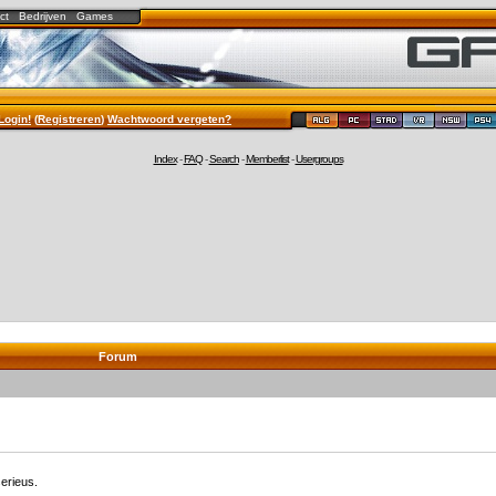
ct
Bedrijven
Games
Login!
(
Registreren
)
Wachtwoord vergeten?
Index
-
FAQ
-
Search
-
Memberlist
-
Usergroups
Forum
erieus.