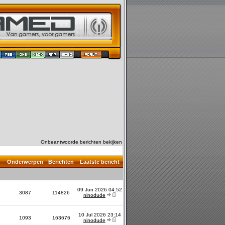
Onbeantwoorde berichten bekijken
Onderwerpen
Berichten
Laatste bericht
09 Jun 2026 04:52
3087
114826
ninodude
10 Jul 2026 23:14
1093
163676
ninodude