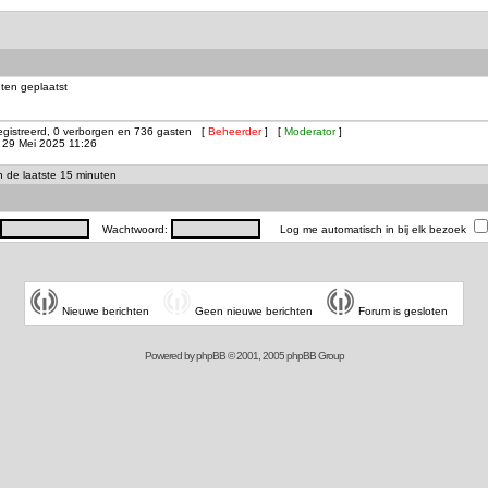
ten geplaatst
registreerd, 0 verborgen en 736 gasten [
Beheerder
] [
Moderator
]
29 Mei 2025 11:26
in de laatste 15 minuten
Wachtwoord:
Log me automatisch in bij elk bezoek
Nieuwe berichten
Geen nieuwe berichten
Forum is gesloten
Powered by
phpBB
© 2001, 2005 phpBB Group