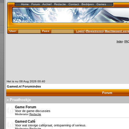
Home
Forum
Archief
Redactie
Contact
Bedrijven
Games
User:
Pass:
Login!
(
Registreren
)
Wachtwoord verg
Index
-
FA
Het is nu 08 Aug 2026 00:40
Gamed.nl Forumindex
Forum
» Praathoekje
Game Forum
Voor de game-discussies
Moderator
Redactie
Gamed Café
Voor wat stevige cafépraat, ontspanning of serieus.
Moderator
Redactie