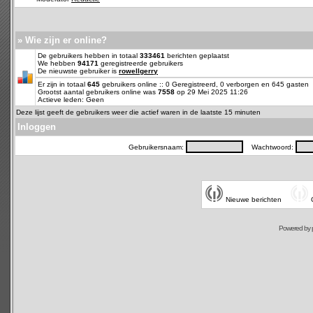
» Wie zijn er online?
De gebruikers hebben in totaal
333461
berichten geplaatst
We hebben
94171
geregistreerde gebruikers
De nieuwste gebruiker is
rowellgerry
Er zijn in totaal
645
gebruikers online :: 0 Geregistreerd, 0 verborgen en 645 gasten
Grootst aantal gebruikers online was
7558
op 29 Mei 2025 11:26
Actieve leden: Geen
Deze lijst geeft de gebruikers weer die actief waren in de laatste 15 minuten
Inloggen
Gebruikersnaam:
Wachtwoord:
Nieuwe berichten
Powered by