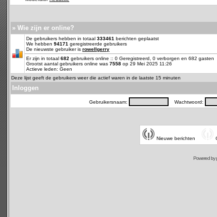
» Wie zijn er online?
De gebruikers hebben in totaal
333461
berichten geplaatst
We hebben
94171
geregistreerde gebruikers
De nieuwste gebruiker is
rowellgerry
Er zijn in totaal
682
gebruikers online :: 0 Geregistreerd, 0 verborgen en 682 gasten
Grootst aantal gebruikers online was
7558
op 29 Mei 2025 11:26
Actieve leden: Geen
Deze lijst geeft de gebruikers weer die actief waren in de laatste 15 minuten
Inloggen
Gebruikersnaam:
Wachtwoord:
Nieuwe berichten
Powered by