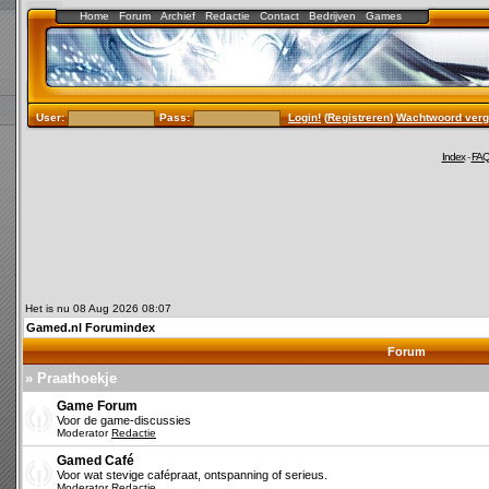
Home
Forum
Archief
Redactie
Contact
Bedrijven
Games
User:
Pass:
Login!
(
Registreren
)
Wachtwoord verg
Index
-
FA
Het is nu 08 Aug 2026 08:07
Gamed.nl Forumindex
Forum
» Praathoekje
Game Forum
Voor de game-discussies
Moderator
Redactie
Gamed Café
Voor wat stevige cafépraat, ontspanning of serieus.
Moderator
Redactie