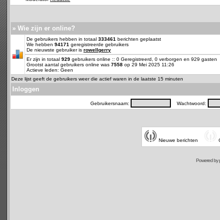
» Wie zijn er online?
De gebruikers hebben in totaal
333461
berichten geplaatst
We hebben
94171
geregistreerde gebruikers
De nieuwste gebruiker is
rowellgerry
Er zijn in totaal
929
gebruikers online :: 0 Geregistreerd, 0 verborgen en 929 gasten
Grootst aantal gebruikers online was
7558
op 29 Mei 2025 11:26
Actieve leden: Geen
Deze lijst geeft de gebruikers weer die actief waren in de laatste 15 minuten
Inloggen
Gebruikersnaam:
Wachtwoord:
Nieuwe berichten
Powered by