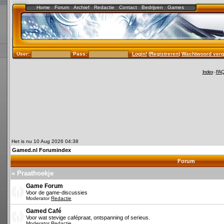
Home
Forum
Archief
Redactie
Contact
Bedrijven
Games
User:
Pass:
Login!
(
Registreren
)
Wachtwoord verg
Index
-
FA
Het is nu 10 Aug 2026 04:38
Gamed.nl Forumindex
Forum
» Praathoekje
Game Forum
Voor de game-discussies
Moderator
Redactie
Gamed Café
Voor wat stevige cafépraat, ontspanning of serieus.
Moderator
Redactie