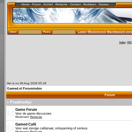
Home
Forum
Archief
Redactie
Contact
Bedrijven
Games
User:
Pass:
Login!
(
Registreren
)
Wachtwoord verg
Index
-
FA
Het is nu 08 Aug 2026 05:18
Gamed.nl Forumindex
Forum
» Praathoekje
Game Forum
Voor de game-discussies
Moderator
Redactie
Gamed Café
Voor wat stevige cafépraat, ontspanning of serieus.
Moderator
Redactie