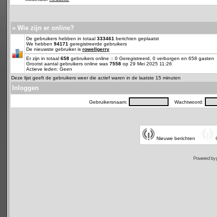
» Wie zijn er online?
De gebruikers hebben in totaal
333461
berichten geplaatst
We hebben
94171
geregistreerde gebruikers
De nieuwste gebruiker is
rowellgerry
Er zijn in totaal
658
gebruikers online :: 0 Geregistreerd, 0 verborgen en 658 gasten
Grootst aantal gebruikers online was
7558
op 29 Mei 2025 11:26
Actieve leden: Geen
Deze lijst geeft de gebruikers weer die actief waren in de laatste 15 minuten
Inloggen
Gebruikersnaam:
Wachtwoord:
Nieuwe berichten
Powered by