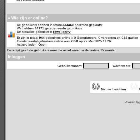
» Wie zijn er online?
De gebruikers hebben in totaal
333460
berichten geplaatst
We hebben
94171
geregistreerde gebruikers
De nieuwste gebruiker is
rowellgerry
Er zijn in totaal
944
gebruikers online :: 0 Geregistreerd, 0 verborgen en 944 gasten
Grootst aantal gebruikers online was
7558
op 29 Mei 2025 11:26
Actieve leden: Geen
Deze lijst geeft de gebruikers weer die actief waren in de laatste 15 minuten
Inloggen
Gebruikersnaam:
Wachtwoord:
Nieuwe berichten
Powered by