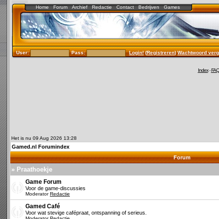
Home
Forum
Archief
Redactie
Contact
Bedrijven
Games
User:
Pass:
Login!
(
Registreren
)
Wachtwoord verg
Index
-
FA
Het is nu 09 Aug 2026 13:28
Gamed.nl Forumindex
Forum
» Praathoekje
Game Forum
Voor de game-discussies
Moderator
Redactie
Gamed Café
Voor wat stevige cafépraat, ontspanning of serieus.
Moderator
Redactie