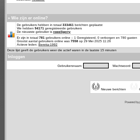
» Wie zijn er online?
De gebruikers hebben in totaal
333461
berichten geplaatst
We hebben
94171
geregistreerde gebruikers
De nieuwste gebruiker is
rowellgerry
Er zijn in totaal
781
gebruikers online :: 1 Geregisteerd, 0 verborgen en 780 gasten
Grootst aantal gebruikers online was
7558
op 29 Mei 2025 11:26
Actieve leden:
Beretta-1992
Deze lijst geeft de gebruikers weer die actief waren in de laatste 15 minuten
Inloggen
Gebruikersnaam:
Wachtwoord:
Nieuwe berichten
Powered by