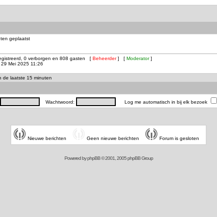
ten geplaatst
registreerd, 0 verborgen en 808 gasten [
Beheerder
] [
Moderator
]
29 Mei 2025 11:26
in de laatste 15 minuten
Wachtwoord:
Log me automatisch in bij elk bezoek
Nieuwe berichten
Geen nieuwe berichten
Forum is gesloten
Powered by
phpBB
© 2001, 2005 phpBB Group