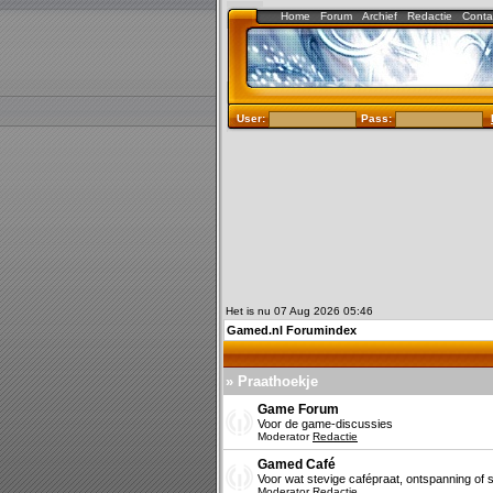
Home
Forum
Archief
Redactie
Conta
User:
Pass:
Het is nu 07 Aug 2026 05:46
Gamed.nl Forumindex
» Praathoekje
Game Forum
Voor de game-discussies
Moderator
Redactie
Gamed Café
Voor wat stevige cafépraat, ontspanning of s
Moderator
Redactie