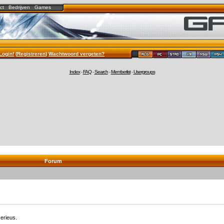
ct
Bedrijven
Games
Login!
(
Registreren
)
Wachtwoord vergeten?
Index
-
FAQ
-
Search
-
Memberlist
-
Usergroups
Forum
erieus.