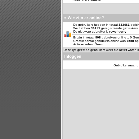
» Wie zijn er online?
De gebruikers hebben in totaal
333461
berich
We hebben
94171
geregistreerde gebruikers
De nieuwste gebruiker is
rowellgerry
Er zijn in totaal
808
gebruikers online :: 0 Ge
Grootst aantal gebruikers online was
7558
op 
Actieve leden: Geen
Deze lijst geeft de gebruikers weer die actief waren 
Inloggen
Gebruikersnaam: