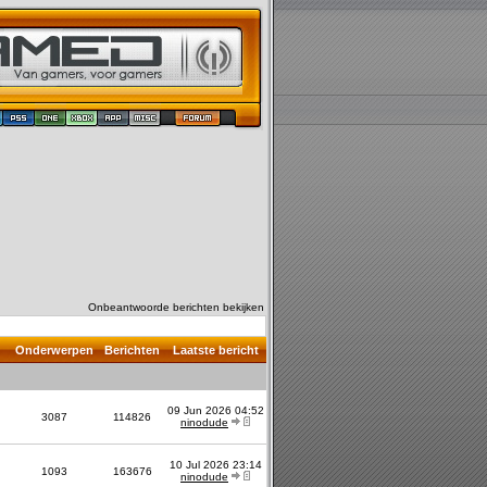
Onbeantwoorde berichten bekijken
Onderwerpen
Berichten
Laatste bericht
09 Jun 2026 04:52
3087
114826
ninodude
10 Jul 2026 23:14
1093
163676
ninodude