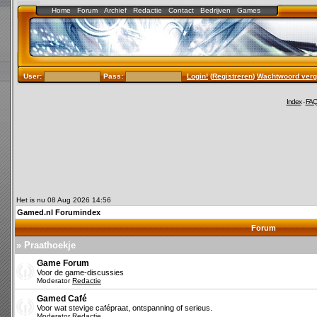
Home
Forum
Archief
Redactie
Contact
Bedrijven
Games
User:
Pass:
Login!
(
Registreren
)
Wachtwoord verg
Index
-
FA
Het is nu 08 Aug 2026 14:56
Gamed.nl Forumindex
Forum
» Praathoekje
Game Forum
Voor de game-discussies
Moderator
Redactie
Gamed Café
Voor wat stevige cafépraat, ontspanning of serieus.
Moderator
Redactie