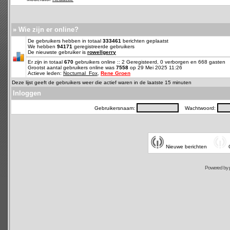
» Wie zijn er online?
De gebruikers hebben in totaal
333461
berichten geplaatst
We hebben
94171
geregistreerde gebruikers
De nieuwste gebruiker is
rowellgerry
Er zijn in totaal
670
gebruikers online :: 2 Geregisteerd, 0 verborgen en 668 gasten
Grootst aantal gebruikers online was
7558
op 29 Mei 2025 11:26
Actieve leden:
Nocturnal_Fox
,
Rene Groen
Deze lijst geeft de gebruikers weer die actief waren in de laatste 15 minuten
Inloggen
Gebruikersnaam:
Wachtwoord:
Nieuwe berichten
Powered by