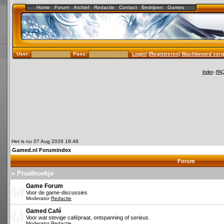
Home
Forum
Archief
Redactie
Contact
Bedrijven
Games
User:
Pass:
Login!
(
Registreren
)
Wachtwoord verg
Index
-
FA
Het is nu 07 Aug 2026 18:48
Gamed.nl Forumindex
Forum
» Praathoekje
Game Forum
Voor de game-discussies
Moderator
Redactie
Gamed Café
Voor wat stevige cafépraat, ontspanning of serieus.
Moderator
Redactie