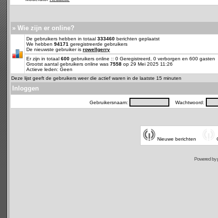
» Wie zijn er online?
De gebruikers hebben in totaal
333460
berichten geplaatst
We hebben
94171
geregistreerde gebruikers
De nieuwste gebruiker is
rowellgerry
Er zijn in totaal
600
gebruikers online :: 0 Geregistreerd, 0 verborgen en 600 gasten
Grootst aantal gebruikers online was
7558
op 29 Mei 2025 11:26
Actieve leden: Geen
Deze lijst geeft de gebruikers weer die actief waren in de laatste 15 minuten
Inloggen
Gebruikersnaam:
Wachtwoord:
Nieuwe berichten
Powered by