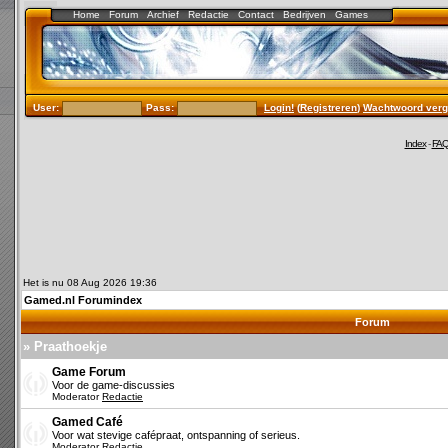
Home
Forum
Archief
Redactie
Contact
Bedrijven
Games
User:
Pass:
Login!
(
Registreren
)
Wachtwoord verg
Index
-
FA
Het is nu 08 Aug 2026 19:36
Gamed.nl Forumindex
Forum
» Praathoekje
Game Forum
Voor de game-discussies
Moderator
Redactie
Gamed Café
Voor wat stevige cafépraat, ontspanning of serieus.
Moderator
Redactie