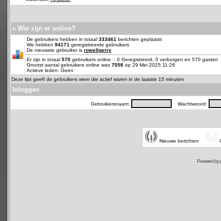
» Wie zijn er online?
De gebruikers hebben in totaal
333461
berichten geplaatst
We hebben
94171
geregistreerde gebruikers
De nieuwste gebruiker is
rowellgerry
Er zijn in totaal
570
gebruikers online :: 0 Geregistreerd, 0 verborgen en 570 gasten
Grootst aantal gebruikers online was
7558
op 29 Mei 2025 11:26
Actieve leden: Geen
Deze lijst geeft de gebruikers weer die actief waren in de laatste 15 minuten
Inloggen
Gebruikersnaam:
Wachtwoord:
Nieuwe berichten
Powered by